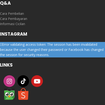
Q&A
Cara Pembelian
Cara Pembayaran
Informasi Cicilan
INSTAGRAM
Error validating access token: The session has been invalidated
because the user changed their password or Facebook has changed
the session for security reasons.
LINKS