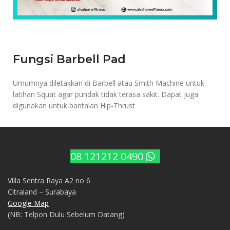
Fungsi Barbell Pad
Umumnya diletakkan di Barbell atau Smith Machine untuk
latihan Squat agar pundak tidak terasa sakit. Dapat juga
digunakan untuk bantalan Hip-Thrust
08 121212 0490
Villa Sentra Raya A2 no 6
Citraland – Surabaya
Google Map
(NB: Telpon Dulu Sebelum Datang)