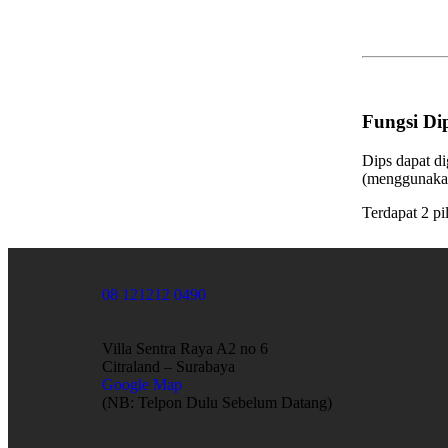
Fungsi Di
Dips dapat d
(menggunakan 
Terdapat 2 pi
08 121212 0490
Villa Sentra Raya A2 no 6
Citraland – Surabaya
Google Map
(NB: Telpon Dulu Sebelum Datang)