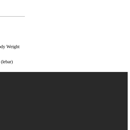
ody Weight
(lebar)