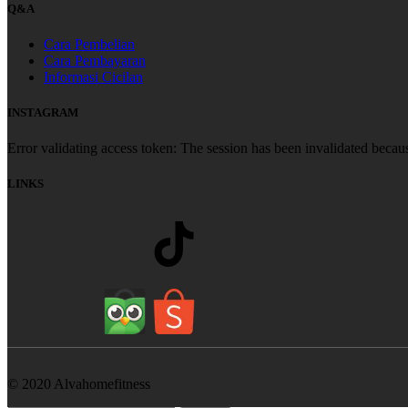
Q&A
Cara Pembelian
Cara Pembayaran
Informasi Cicilan
INSTAGRAM
Error validating access token: The session has been invalidated becau
LINKS
© 2020 Alvahomefitness