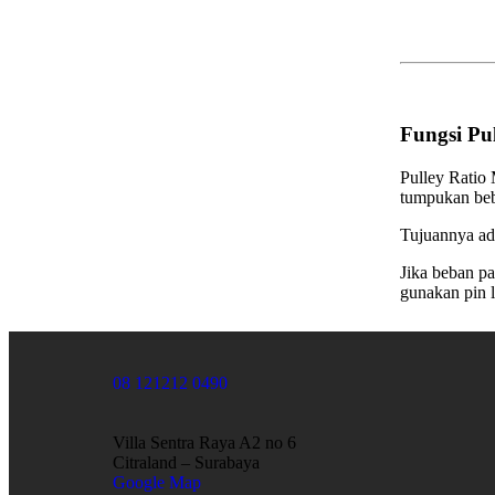
Fungsi Pul
Pulley Ratio 
tumpukan beba
Tujuannya ada
Jika beban p
gunakan pin 
08 121212 0490
Villa Sentra Raya A2 no 6
Citraland – Surabaya
Google Map