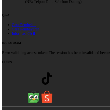
(NB: Telpon Dulu Sebelum Datang)
Q&A
Cara Pembelian
Cara Pembayaran
Informasi Cicilan
INSTAGRAM
Error validating access token: The session has been invalidated becau
LINKS