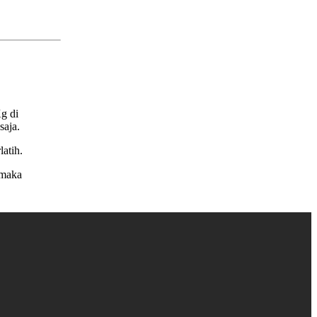
g di
saja.
latih.
 maka