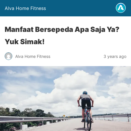
Alva Home Fitness
Manfaat Bersepeda Apa Saja Ya?
Yuk Simak!
Alva Home Fitness
3 years ago