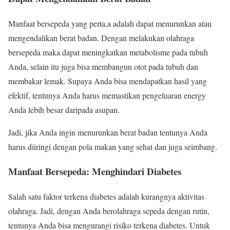
Manfaat bersepeda yang perta,a adalah dapat menurunkan atau
mengendalikan berat badan. Dengan melakukan olahraga
bersepeda maka dapat meningkatkan metabolisme pada tubuh
Anda, selain itu juga bisa membangun otot pada tubuh dan
membakar lemak. Supaya Anda bisa mendapatkan hasil yang
efektif, tentunya Anda harus memastikan pengeluaran energy
Anda lebih besar daripada asupan.
Jadi, jika Anda ingin menurunkan berat badan tentunya Anda
harus diiringi dengan pola makan yang sehat dan juga seimbang.
Manfaat Bersepeda: Menghindari Diabetes
Salah satu faktor terkena diabetes adalah kurangnya aktivitas
olahraga. Jadi, dengan Anda berolahraga sepeda dengan rutin,
tentunya Anda bisa mengurangi risiko terkena diabetes. Untuk