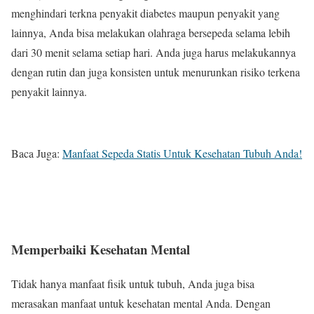
menghindari terkna penyakit diabetes maupun penyakit yang
lainnya, Anda bisa melakukan olahraga bersepeda selama lebih
dari 30 menit selama setiap hari. Anda juga harus melakukannya
dengan rutin dan juga konsisten untuk menurunkan risiko terkena
penyakit lainnya.
Baca Juga:
Manfaat Sepeda Statis Untuk Kesehatan Tubuh Anda!
Memperbaiki Kesehatan Mental
Tidak hanya manfaat fisik untuk tubuh, Anda juga bisa
merasakan manfaat untuk kesehatan mental Anda. Dengan