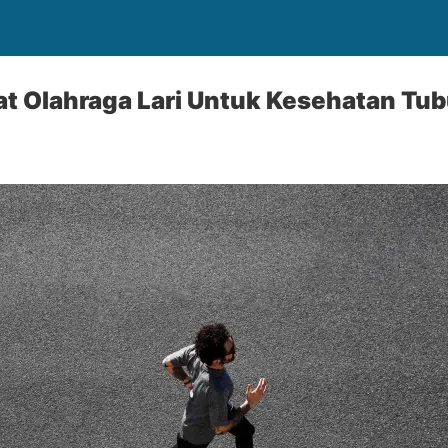
at Olahraga Lari Untuk Kesehatan Tu