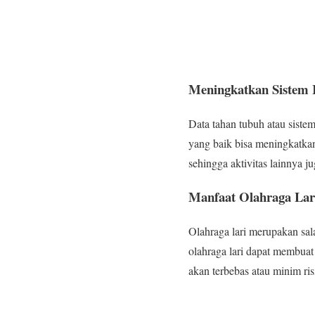
Meningkatkan Sistem
Data tahan tubuh atau sistem
yang baik bisa meningkatkan
sehingga aktivitas lainnya 
Manfaat Olahraga Lari
Olahraga lari merupakan sa
olahraga lari dapat membua
akan terbebas atau minim ris