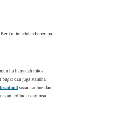
Berikut ini adalah beberapa
mun itu hanyalah mitos
n bugar dan juga stamina
 treadmill
secara online dan
 akan terhindar dari rasa