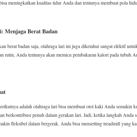
bisa meningkatkan kualitas tidur Anda dan tentunya membuat pola hidu
i: Menjaga Berat Badan
 berat badan saja, olahraga lari ini juga diketahui sangat efektif un
an rutin, Anda tentunya akan memicu pembakaran kalori pada tubuh An
at
erikutnya adalah olahraga lari bisa membuat otot kaki Anda semakin ku
n berkontribusi penuh dalam gerakan lari. Jadi, ketika langkah Anda 
kin fleksibel dalam bergerak. Anda bisa mensetting treadmill yang k