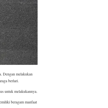
da. Dengan melakukan
aga berlari.
usus untuk melakukannya.
memiliki beragam manfaat