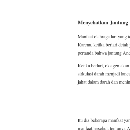
Menyehatkan Jantung
Manfaat olahraga lari yang t
Karena, ketika berlari detak
pertanda bahwa jantung Anda 
Ketika berlari, oksigen aka
sirkulasi darah menjadi lanc
jahat dalam darah dan menin
Itu dia beberapa manfaat y
manfaat tersebut, tentunya