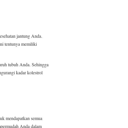
 kesehatan jantung Anda.
ini tentunya memiliki
luruh tubuh Anda. Sehingga
ngurangi kadar kolestrol
Untuk mendapatkan semua
mempermudah Anda dalam