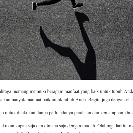
lahraga memang memiliki beragam manfaat yang baik untuk tubuh An
tkan banyak manfaat baik untuk tubuh Anda. Begitu juga dengan olahr
udah untuk dilakukan, tanpa perlu adanya peralatan dan kemampuan kh
 dilakukan kapan saja dan dimana saja dengan mudah. Olahraga lari ini 