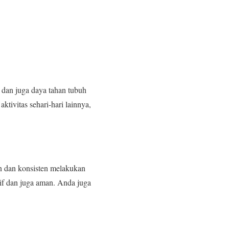
a dan juga daya tahan tubuh
ivitas sehari-hari lainnya,
n dan konsisten melakukan
if dan juga aman. Anda juga