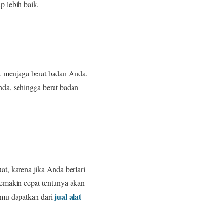
p lebih baik.
tuk menjaga berat badan Anda.
da, sehingga berat badan
at, karena jika Anda berlari
semakin cepat tentunya akan
jual alat
amu dapatkan dari