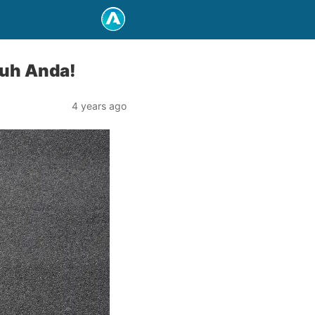
buh Anda!
4 years ago