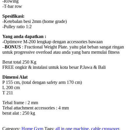
-Rowing
-T-bar row
Spesifikasi:
-Ketebalan besi 2mm (home grade)
-Pulley ratio 1:2
Yang anda dapatkan :
-Optimove M-200 lengkap dengan accessories bawaan
–
BONUS
: Fractional Weight Plate. yaitu plat beban sangat ringan
untuk progressive overload atau anda yang baru memulai fitness
Berat total 250 Kg
FREE ongkir & instalasi untuk kota besar P.Jawa & Bali
Dimensi Alat
P 155 cm, (total dengan safety arm 170 cm)
L 200 cm
T 211
Tebal frame : 2 mm
Tebal attachment accessories : 4 mm
berat alat : 250 kg
Category:
Home Gym
Tags:
all in one machine
,
cable crossover
,