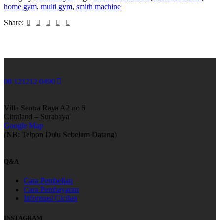
home gym
,
multi gym
,
smith machine
Share:
08 121212 0490
Villa Sentra Raya A2 no 6
Citraland – Surabaya
Google Map
(NB: Telpon Dulu Sebelum Datang)
Q&A
Cara Pembelian
Cara Pembayaran
Informasi Cicilan
INSTAGRAM