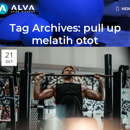
ME
Tag Archives: pull up
melatih otot
21
OCT