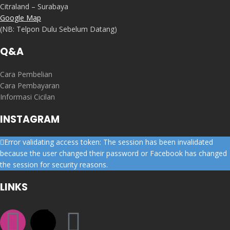
Citraland – Surabaya
Google Map
(NB: Telpon Dulu Sebelum Datang)
Q&A
Cara Pembelian
Cara Pembayaran
Informasi Cicilan
INSTAGRAM
Error validating access token: The session has been invalidated
because the user changed their password or Facebook has changed
the session for security reasons.
LINKS