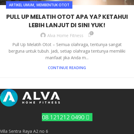
,
ARTIKEL UMUM
MEMBENTUK OTOT
PULL UP MELATIH OTOT APA YA? KETAHUI
LEBIH LANJUT DI SINI YUK!
0
Alva Home Fitness
Pull Up Melatih Otot – Semua olahraga, tentunya sangat
berguna untuk tubuh. Jadi, setiap olahraga tentunya memiliki
manfaat jika Anda m...
CONTINUE READING
08 121212 0490
Villa Sentra Raya A2 no 6