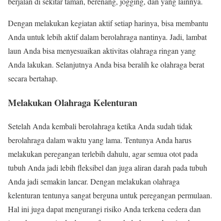
berjalan di sekitar taman, berenang, jogging, dan yang lainnya.
Dengan melakukan kegiatan aktif setiap harinya, bisa membantu
Anda untuk lebih aktif dalam berolahraga nantinya. Jadi, lambat
laun Anda bisa menyesuaikan aktivitas olahraga ringan yang
Anda lakukan. Selanjutnya Anda bisa beralih ke olahraga berat
secara bertahap.
Melakukan Olahraga Kelenturan
Setelah Anda kembali berolahraga ketika Anda sudah tidak
berolahraga dalam waktu yang lama. Tentunya Anda harus
melakukan peregangan terlebih dahulu, agar semua otot pada
tubuh Anda jadi lebih fleksibel dan juga aliran darah pada tubuh
Anda jadi semakin lancar. Dengan melakukan olahraga
kelenturan tentunya sangat berguna untuk peregangan permulaan.
Hal ini juga dapat mengurangi risiko Anda terkena cedera dan