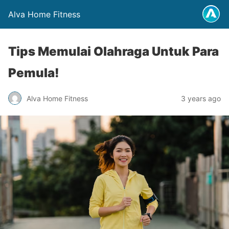
Alva Home Fitness
Tips Memulai Olahraga Untuk Para
Pemula!
Alva Home Fitness
3 years ago