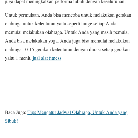
juga dapat meningkatkan performa tubuh dengan keseluruhan.
Untuk permulaan, Anda bisa mencoba untuk melakukan gerakan
olahraga untuk kelenturan yaitu seperti lunge setiap Anda
memulai melakukan olahraga. Untuk Anda yang masih pemula,
Anda bisa melakukan yoga. Anda juga bisa memulai melakukan
olahraga 10-15 gerakan kelenturan dengan durasi setiap gerakan
yaitu 1 menit.
jual alat fitness
Baca Juga:
Tips Mengatur Jadwal Olahraga, Untuk Anda yang
Sibuk!