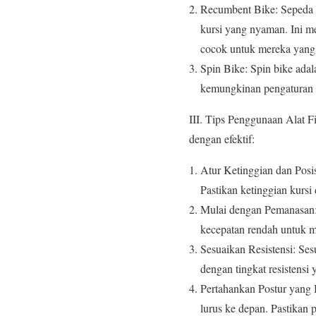
Recumbent Bike: Sepeda s
kursi yang nyaman. Ini m
cocok untuk mereka yang 
Spin Bike: Spin bike adala
kemungkinan pengaturan ya
III. Tips Penggunaan Alat F
dengan efektif:
Atur Ketinggian dan Posis
Pastikan ketinggian kurs
Mulai dengan Pemanasan:
kecepatan rendah untuk m
Sesuaikan Resistensi: Ses
dengan tingkat resistensi
Pertahankan Postur yang 
lurus ke depan. Pastikan 