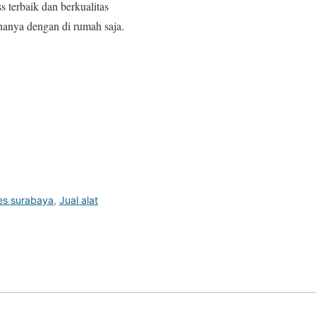
s terbaik dan berkualitas
anya dengan di rumah saja.
tnes surabaya
,
Jual alat