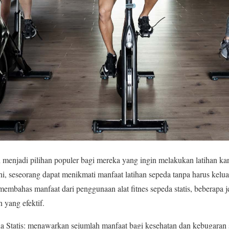
lah menjadi pilihan populer bagi mereka yang ingin melakukan latihan ka
, seseorang dapat menikmati manfaat latihan sepeda tanpa harus kelua
 membahas manfaat dari penggunaan alat fitnes sepeda statis, beberapa
 yang efektif.
da Statis: menawarkan sejumlah manfaat bagi kesehatan dan kebugaran 