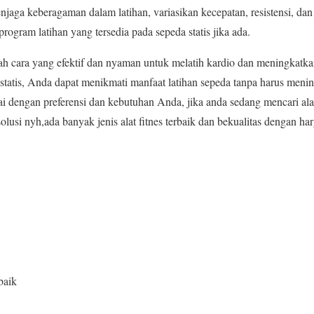
jaga keberagaman dalam latihan, variasikan kecepatan, resistensi, dan
ogram latihan yang tersedia pada sepeda statis jika ada.
ah cara yang efektif dan nyaman untuk melatih kardio dan meningkatk
tatis, Anda dapat menikmati manfaat latihan sepeda tanpa harus menin
uai dengan preferensi dan kebutuhan Anda, jika anda sedang mencari alat
olusi nyh,ada banyak jenis alat fitnes terbaik dan bekualitas dengan ha
baik