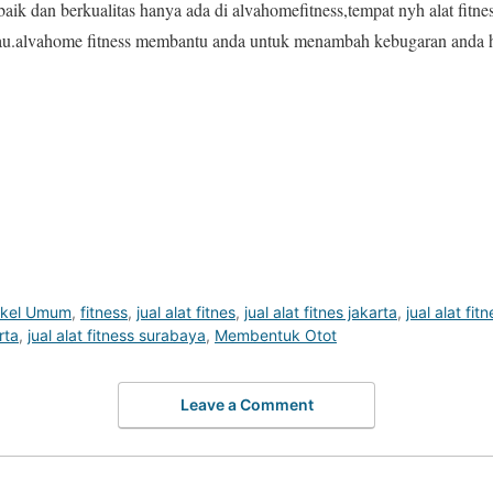
baik dan berkualitas hanya ada di alvahomefitness,tempat nyh alat fitnes
au.alvahome fitness membantu anda untuk menambah kebugaran anda h
ikel Umum
,
fitness
,
jual alat fitnes
,
jual alat fitnes jakarta
,
jual alat fi
rta
,
jual alat fitness surabaya
,
Membentuk Otot
Leave a Comment