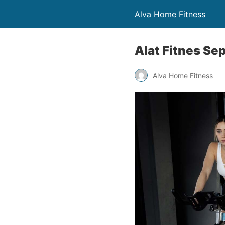
Alva Home Fitness
Alat Fitnes Se
Alva Home Fitness