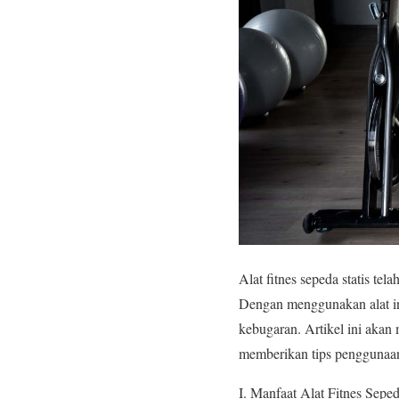
Alat fitnes sepeda statis te
Dengan menggunakan alat ini
kebugaran. Artikel ini akan
memberikan tips penggunaan
I. Manfaat Alat Fitnes Sepe