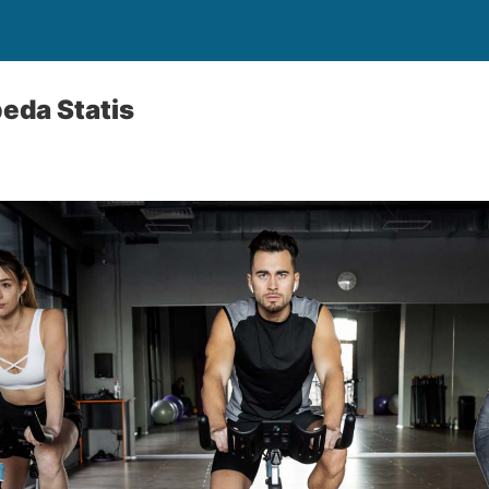
peda Statis