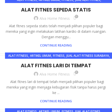
,
,
JUAL ALAT FITNES JAKARTA
JUAL ALAT FITNES SURABAYA
ALAT FITNES SEPEDA STATIS
,
,
JUAL ALAT FITNESS
JUAL ALAT FITNESS JAKARTA
0
Alva Home Fitness
,
JUAL ALAT FITNESS SURABAYA
MEMBENTUK OTOT
Alat fitnes sepeda statis telah menjadi pilihan populer bagi
mereka yang ingin melakukan latihan kardio di dalam ruangan.
Dengan menggu...
CONTINUE READING
,
,
,
,
ALAT FITNESS
ARTIKEL UMUM
FITNESS
JUAL ALAT FITNESS SURABAYA
,
MEMBENTUK OTOT
OLAHRAGA
ALAT FITNES LARI DI TEMPAT
0
Alva Home Fitness
Alat fitnes lari di tempat telah menjadi pilihan populer bagi
mereka yang ingin menjaga kebugaran fisik tanpa harus pergi
ke ...
CONTINUE READING
,
,
,
,
ALAT FITNESS
ARTIKEL UMUM
FITNESS
JUAL ALAT FITNES