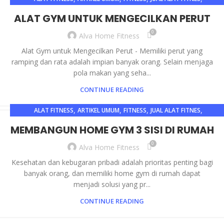
,
,
JUAL ALAT FITNES JAKARTA
JUAL ALAT FITNES SURABAYA
ALAT GYM UNTUK MENGECILKAN PERUT
,
,
JUAL ALAT FITNESS
JUAL ALAT FITNESS JAKARTA
0
Alva Home Fitness
,
JUAL ALAT FITNESS SURABAYA
MEMBENTUK OTOT
Alat Gym untuk Mengecilkan Perut - Memiliki perut yang
ramping dan rata adalah impian banyak orang. Selain menjaga
pola makan yang seha...
CONTINUE READING
,
,
,
,
ALAT FITNESS
ARTIKEL UMUM
FITNESS
JUAL ALAT FITNES
,
,
JUAL ALAT FITNES JAKARTA
JUAL ALAT FITNES SURABAYA
MEMBANGUN HOME GYM 3 SISI DI RUMAH
,
,
JUAL ALAT FITNESS
JUAL ALAT FITNESS JAKARTA
0
Alva Home Fitness
,
JUAL ALAT FITNESS SURABAYA
OLAHRAGA
Kesehatan dan kebugaran pribadi adalah prioritas penting bagi
banyak orang, dan memiliki home gym di rumah dapat
menjadi solusi yang pr...
CONTINUE READING