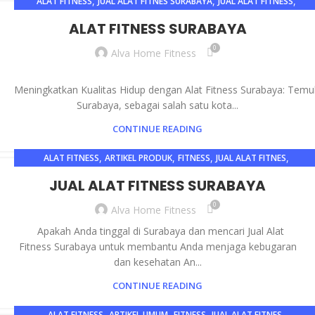
,
,
,
ALAT FITNESS
JUAL ALAT FITNES SURABAYA
JUAL ALAT FITNESS
JUAL ALAT FITNESS SURABAYA
ALAT FITNESS SURABAYA
0
Alva Home Fitness
Meningkatkan Kualitas Hidup dengan Alat Fitness Surabaya: Tem
Surabaya, sebagai salah satu kota...
CONTINUE READING
,
,
,
,
ALAT FITNESS
ARTIKEL PRODUK
FITNESS
JUAL ALAT FITNES
,
,
JUAL ALAT FITNES SURABAYA
JUAL ALAT FITNESS
JUAL ALAT FITNESS SURABAYA
,
JUAL ALAT FITNESS SURABAYA
OLAHRAGA
0
Alva Home Fitness
Apakah Anda tinggal di Surabaya dan mencari Jual Alat
Fitness Surabaya untuk membantu Anda menjaga kebugaran
dan kesehatan An...
CONTINUE READING
,
,
,
,
ALAT FITNESS
ARTIKEL UMUM
FITNESS
JUAL ALAT FITNES