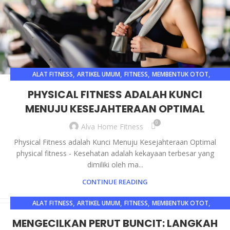
,
,
,
,
ALAT FITNESS
ARTIKEL UMUM
FITNESS
MEMBENTUK OTOT
OLAHRAGA
PHYSICAL FITNESS ADALAH KUNCI
MENUJU KESEJAHTERAAN OPTIMAL
0
Alva Home Fitness
Physical Fitness adalah Kunci Menuju Kesejahteraan Optimal
physical fitness - Kesehatan adalah kekayaan terbesar yang
dimiliki oleh ma...
CONTINUE READING
,
,
,
,
ALAT FITNESS
ARTIKEL UMUM
FITNESS
MEMBENTUK OTOT
OLAHRAGA
MENGECILKAN PERUT BUNCIT: LANGKAH