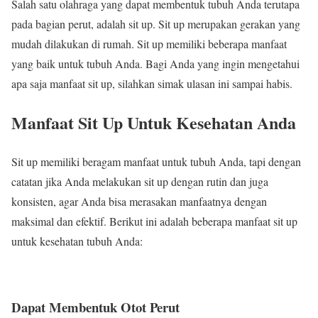
Salah satu olahraga yang dapat membentuk tubuh Anda terutapa
pada bagian perut, adalah sit up. Sit up merupakan gerakan yang
mudah dilakukan di rumah. Sit up memiliki beberapa manfaat
yang baik untuk tubuh Anda. Bagi Anda yang ingin mengetahui
apa saja manfaat sit up, silahkan simak ulasan ini sampai habis.
Manfaat Sit Up Untuk Kesehatan Anda
Sit up memiliki beragam manfaat untuk tubuh Anda, tapi dengan
catatan jika Anda melakukan sit up dengan rutin dan juga
konsisten, agar Anda bisa merasakan manfaatnya dengan
maksimal dan efektif. Berikut ini adalah beberapa manfaat sit up
untuk kesehatan tubuh Anda:
Dapat Membentuk Otot Perut