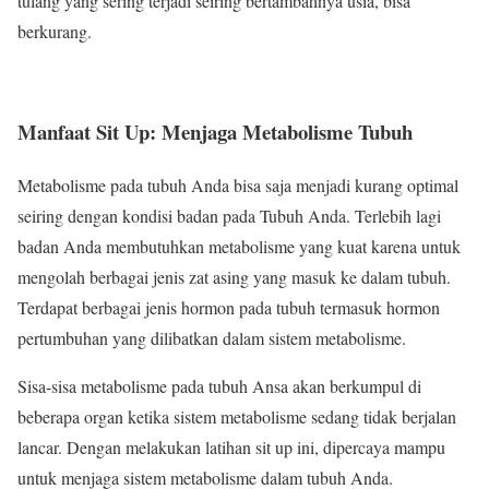
tulang yang sering terjadi seiring bertambahnya usia, bisa
berkurang.
Manfaat Sit Up: Menjaga Metabolisme Tubuh
Metabolisme pada tubuh Anda bisa saja menjadi kurang optimal
seiring dengan kondisi badan pada Tubuh Anda. Terlebih lagi
badan Anda membutuhkan metabolisme yang kuat karena untuk
mengolah berbagai jenis zat asing yang masuk ke dalam tubuh.
Terdapat berbagai jenis hormon pada tubuh termasuk hormon
pertumbuhan yang dilibatkan dalam sistem metabolisme.
Sisa-sisa metabolisme pada tubuh Ansa akan berkumpul di
beberapa organ ketika sistem metabolisme sedang tidak berjalan
lancar. Dengan melakukan latihan sit up ini, dipercaya mampu
untuk menjaga sistem metabolisme dalam tubuh Anda.