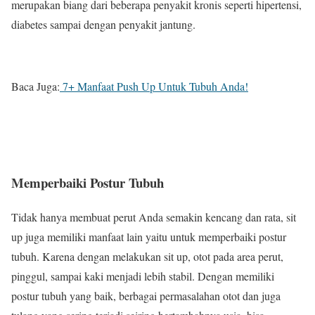
merupakan biang dari beberapa penyakit kronis seperti hipertensi,
diabetes sampai dengan penyakit jantung.
Baca Juga:
7+ Manfaat Push Up Untuk Tubuh Anda!
Memperbaiki Postur Tubuh
Tidak hanya membuat perut Anda semakin kencang dan rata, sit
up juga memiliki manfaat lain yaitu untuk memperbaiki postur
tubuh. Karena dengan melakukan sit up, otot pada area perut,
pinggul, sampai kaki menjadi lebih stabil. Dengan memiliki
postur tubuh yang baik, berbagai permasalahan otot dan juga