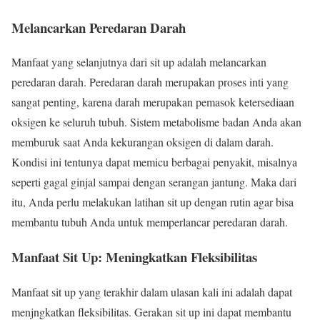
Melancarkan Peredaran Darah
Manfaat yang selanjutnya dari sit up adalah melancarkan
peredaran darah. Peredaran darah merupakan proses inti yang
sangat penting, karena darah merupakan pemasok ketersediaan
oksigen ke seluruh tubuh. Sistem metabolisme badan Anda akan
memburuk saat Anda kekurangan oksigen di dalam darah.
Kondisi ini tentunya dapat memicu berbagai penyakit, misalnya
seperti gagal ginjal sampai dengan serangan jantung. Maka dari
itu, Anda perlu melakukan latihan sit up dengan rutin agar bisa
membantu tubuh Anda untuk memperlancar peredaran darah.
Manfaat Sit Up: Meningkatkan Fleksibilitas
Manfaat sit up yang terakhir dalam ulasan kali ini adalah dapat
menjngkatkan fleksibilitas. Gerakan sit up ini dapat membantu