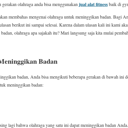
jual alat fitness
 gerakan olahraga anda bisa menggunakan
baik di gy
i akan membahas mengenai olahraga untuk meninggikan badan. Bagi A
asan berikut ini sampai selesai. Karena dalam ulasan kali ini kami 
badan, olahraga apa sajakah itu? Mari langsung saja kita mulai pemb
Meninggikan Badan
nggikan badan, Anda bisa mengikuti beberapa gerakan di bawah ini d
ntuk meninggikan badan:
sing lagi bahwa olahraga yang satu ini dapat meninggikan badan Anda.