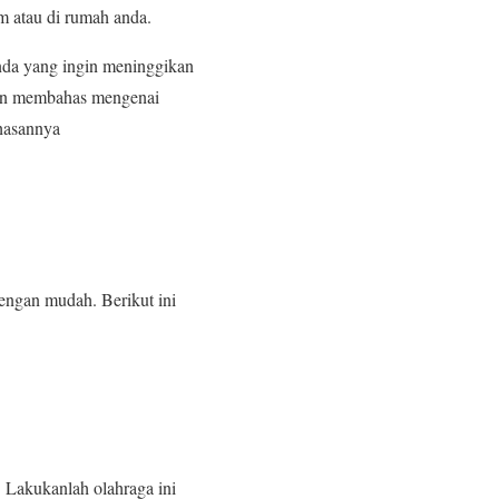
m atau di rumah anda.
nda yang ingin meninggikan
akan membahas mengenai
ahasannya
engan mudah. Berikut ini
 Lakukanlah olahraga ini