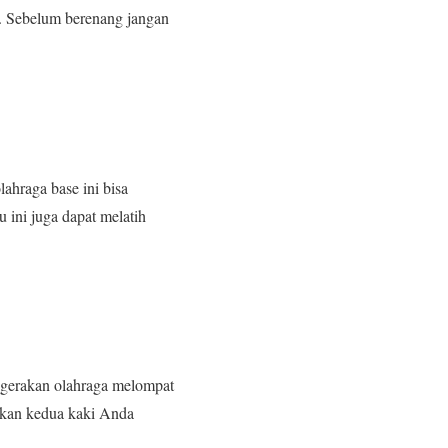
u. Sebelum berenang jangan
lahraga base ini bisa
 ini juga dapat melatih
h gerakan olahraga melompat
tikan kedua kaki Anda