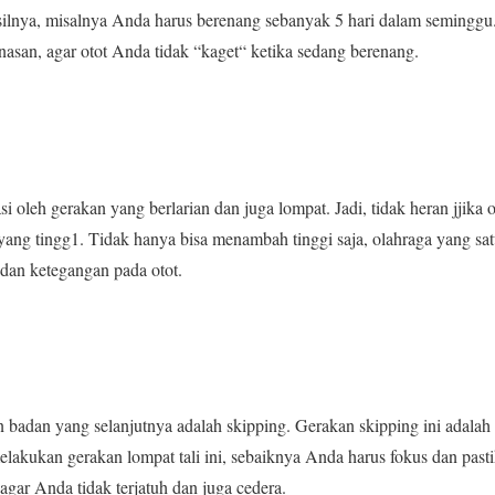
hasilnya, misalnya Anda harus berenang sebanyak 5 hari dalam semingg
san, agar otot Anda tidak “kaget“ ketika sedang berenang.
i oleh gerakan yang berlarian dan juga lompat. Jadi, tidak heran jjika o
ng tingg1. Tidak hanya bisa menambah tinggi saja, olahraga yang satu
dan ketegangan pada otot.
 badan yang selanjutnya adalah skipping. Gerakan skipping ini adala
elakukan gerakan lompat tali ini, sebaiknya Anda harus fokus dan pas
gar Anda tidak terjatuh dan juga cedera.