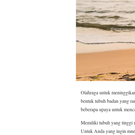
Olahraga untuk meninggikan
bentuk tubuh badan yang ram
beberapa upaya untuk menca
Memiliki tubuh yang tinggi 
Untuk Anda yang ingin mnem