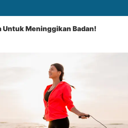
ga Untuk Meninggikan Badan!