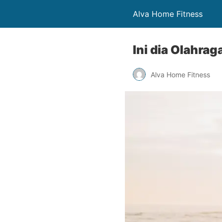
Alva Home Fitness
Ini dia Olahra
Alva Home Fitness