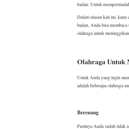
badan. Untuk mempermudah
Dalam ulasan kali ini, kam
badan, Anda bisa membaca ul
olahraga untuk meninggikan 
Olahraga Untuk 
Untuk Anda yang ingin meni
adalah beberapa olahraga u
Berenang
Pastinya Anda sudah tidak a