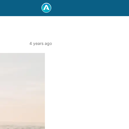
4 years ago