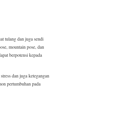
t tulang dan juga sendi
pose, mountain pose, dan
apat berpotensi kepada
 stress dan juga ketegangan
rmon pertumbuhan pada