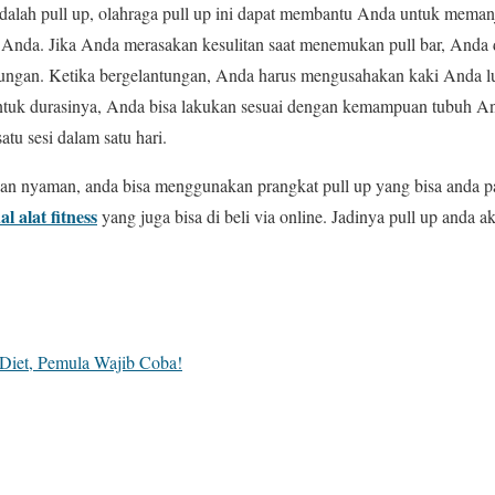
adalah pull up, olahraga pull up ini dapat membantu Anda untuk mema
 Anda. Jika Anda merasakan kesulitan saat menemukan pull bar, Anda
tungan. Ketika bergelantungan, Anda harus mengusahakan kaki Anda l
ntuk durasinya, Anda bisa lakukan sesuai dengan kemampuan tubuh An
tu sesi dalam satu hari.
s dan nyaman, anda bisa menggunakan prangkat pull up yang bisa anda 
al alat fitness
yang juga bisa di beli via online. Jadinya pull up anda ak
Diet, Pemula Wajib Coba!