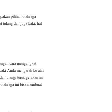
pakan pilihan olahraga
tulang dan juga kaki, hal
 dengan cara mengangkat
 kaki Anda mengarah ke atas
an ulangi terus gerakan ini
 olahraga ini bisa membuat