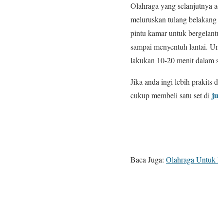
Olahraga yang selanjutnya 
meluruskan tulang belakang
pintu kamar untuk bergelan
sampai menyentuh lantai. U
lakukan 10-20 menit dalam sa
Jika anda ingi lebih prakit
ju
cukup membeli satu set di
Baca Juga:
Olahraga Untuk 