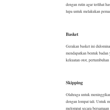
dengan rutin agar terlihat 
lupa untuk melakukan pemana
Basket
Gerakan basket ini didominas
mendapatkan bentuk badan ya
kekuatan otot, pertumbuhan 
Skipping
Olahraga untuk meninggikan
dengan lompat tali. Untuk m
melompat secara bersamaan a