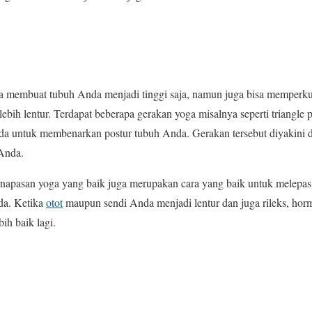
a membuat tubuh Anda menjadi tinggi saja, namun juga bisa memperkua
ebih lentur. Terdapat beberapa gerakan yoga misalnya seperti triangle 
a untuk membenarkan postur tubuh Anda. Gerakan tersebut diyakini d
Anda.
ernapasan yoga yang baik juga merupakan cara yang baik untuk melepas
da. Ketika
otot
maupun sendi Anda menjadi lentur dan juga rileks, ho
ih baik lagi.