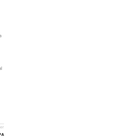
a
al
er
PA