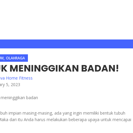
,
UM
OLAHRAGA
UK MENINGGIKAN BADAN!
lva Home Fitness
ry 5, 2023
ubuh impian masing-masing, ada yang ingin memiliki bentuk tubuh
. Maka dari itu Anda harus melakukan beberapa upaya untuk mencapai