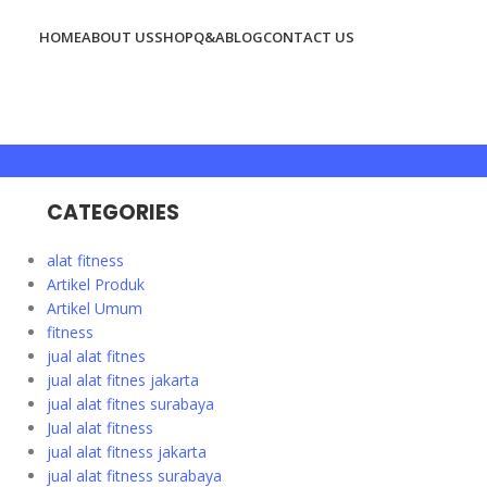
HOME
ABOUT US
SHOP
Q&A
BLOG
CONTACT US
CATEGORIES
alat fitness
Artikel Produk
Artikel Umum
fitness
jual alat fitnes
jual alat fitnes jakarta
jual alat fitnes surabaya
Jual alat fitness
jual alat fitness jakarta
jual alat fitness surabaya