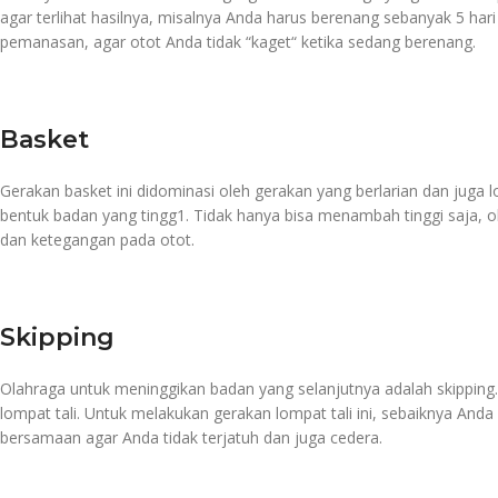
agar terlihat hasilnya, misalnya Anda harus berenang sebanyak 5 h
pemanasan, agar otot Anda tidak “kaget“ ketika sedang berenang.
Basket
Gerakan basket ini didominasi oleh gerakan yang berlarian dan juga lo
bentuk badan yang tingg1. Tidak hanya bisa menambah tinggi saja, o
dan ketegangan pada otot.
Skipping
Olahraga untuk meninggikan badan yang selanjutnya adalah skipping
lompat tali. Untuk melakukan gerakan lompat tali ini, sebaiknya An
bersamaan agar Anda tidak terjatuh dan juga cedera.