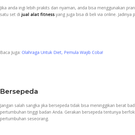
Jika anda ingi lebih prakits dan nyaman, anda bisa menggunakan pran
satu set di
jual alat fitness
yang juga bisa di beli via online. Jadinya p
Baca Juga:
Olahraga Untuk Diet, Pemula Wajib Coba!
Bersepeda
Jangan salah sangka jika bersepeda tidak bisa meninggikan berat b
pertumbuhan tinggi badan Anda. Gerakan bersepeda tentunya berfokus
pertumbuhan seseorang.