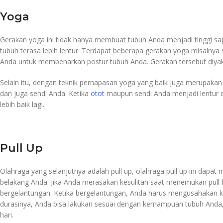
Yoga
Gerakan yoga ini tidak hanya membuat tubuh Anda menjadi tinggi sa
tubuh terasa lebih lentur. Terdapat beberapa gerakan yoga misalnya
Anda untuk membenarkan postur tubuh Anda. Gerakan tersebut diyak
Selain itu, dengan teknik pernapasan yoga yang baik juga merupakan
dan juga sendi Anda. Ketika
otot
maupun sendi Anda menjadi lentur d
lebih baik lagi.
Pull Up
Olahraga yang selanjutnya adalah pull up, olahraga pull up ini da
belakang Anda. Jika Anda merasakan kesulitan saat menemukan pull
bergelantungan. Ketika bergelantungan, Anda harus mengusahakan k
durasinya, Anda bisa lakukan sesuai dengan kemampuan tubuh Anda, 
hari.