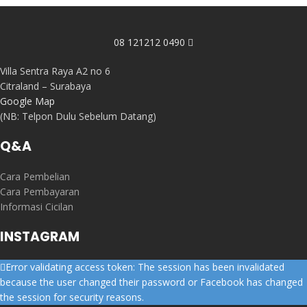
08 121212 0490
Villa Sentra Raya A2 no 6
Citraland – Surabaya
Google Map
(NB: Telpon Dulu Sebelum Datang)
Q&A
Cara Pembelian
Cara Pembayaran
Informasi Cicilan
INSTAGRAM
Error validating access token: The session has been invalidated
because the user changed their password or Facebook has changed
the session for security reasons.