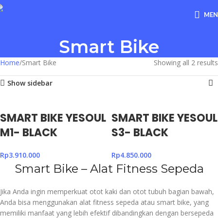
ME
Smart Bike
Home
Smart Bike
Showing all 2 results
Show sidebar
SMART BIKE YESOUL
SMART BIKE YESOUL
M1- BLACK
S3- BLACK
Rp
3.910.000
Rp
4.850.000
Smart Bike – Alat Fitness Sepeda
Jika Anda ingin memperkuat otot kaki dan otot tubuh bagian bawah,
Anda bisa menggunakan alat fitness sepeda atau smart bike, yang
memiliki manfaat yang lebih efektif dibandingkan dengan bersepeda