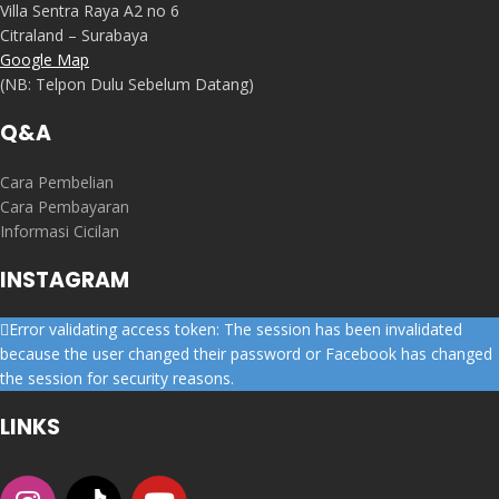
Villa Sentra Raya A2 no 6
Citraland – Surabaya
Google Map
(NB: Telpon Dulu Sebelum Datang)
Q&A
Cara Pembelian
Cara Pembayaran
Informasi Cicilan
INSTAGRAM
Error validating access token: The session has been invalidated
because the user changed their password or Facebook has changed
the session for security reasons.
LINKS