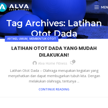
ME
Tag Archives: Latihan
Otot Dada
,
ARTIKEL UMUM
MEMBENTUK OTOT
LATIHAN OTOT DADA YANG MUDAH
DILAKUKAN!
0
Alva Home Fitness
Latihan Otot Dada – Olahraga merupakan kegiatan yang
menyehatkan dan dapat membugarkan tubuh kita. Dengan
melakukan olahraga, tentunya ...
CONTINUE READING