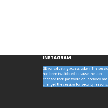
INSTAGRAM
Error validating access token: The sessi
has been invalidated because the user
changed their password or Facebook has
changed the session for security reasons.