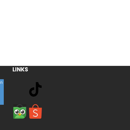
LINKS
on