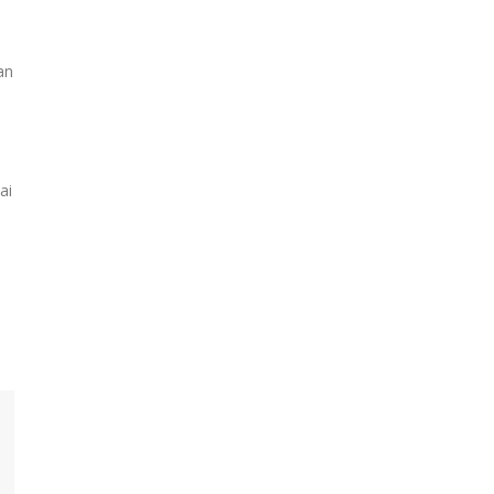
an
ai