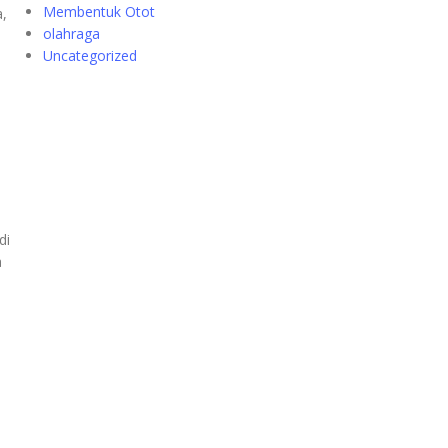
Membentuk Otot
a,
olahraga
Uncategorized
di
a