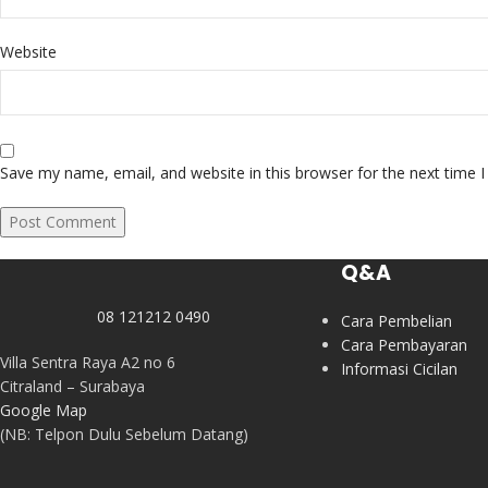
Website
Save my name, email, and website in this browser for the next time
Q&A
08 121212 0490
Cara Pembelian
Cara Pembayaran
Villa Sentra Raya A2 no 6
Informasi Cicilan
Citraland – Surabaya
Google Map
(NB: Telpon Dulu Sebelum Datang)