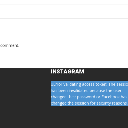
 I comment.
INSTAGRAM
Error validating access token: The sessi
has been invalidated because the user
changed their password or Facebook has
changed the session for security reasons.