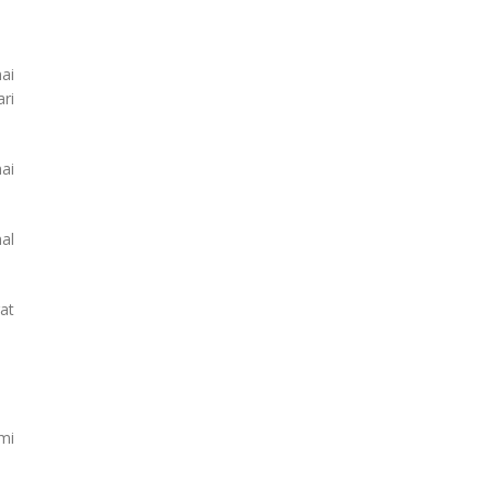
ai
ri
ai
al
at
mi