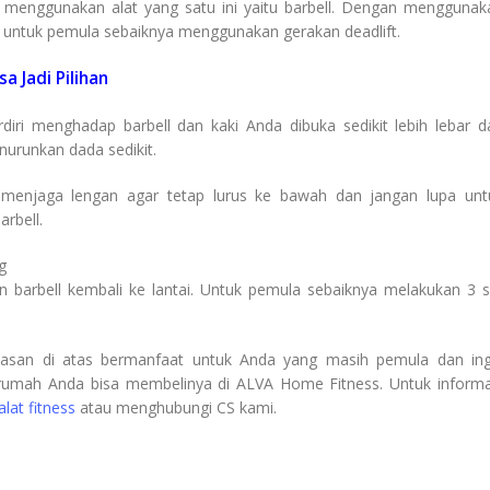
 menggunakan alat yang satu ini yaitu barbell. Dengan menggunak
, untuk pemula sebaiknya menggunakan gerakan deadlift.
a Jadi Pilihan
iri menghadap barbell dan kaki Anda dibuka sedikit lebih lebar da
enurunkan dada sedikit.
s menjaga lengan agar tetap lurus ke bawah dan jangan lupa unt
rbell.
g
 barbell kembali ke lantai. Untuk pemula sebaiknya melakukan 3 s
asan di atas bermanfaat untuk Anda yang masih pemula dan ing
rumah Anda bisa membelinya di ALVA Home Fitness. Untuk informa
alat fitness
atau menghubungi CS kami.