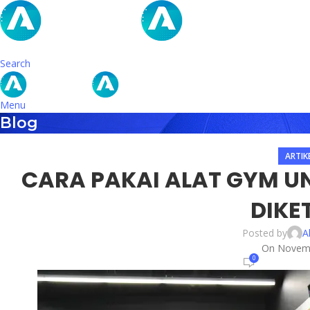
Search
Menu
Blog
ARTIK
CARA PAKAI ALAT GYM U
DIKE
Posted by
A
On Novemb
0