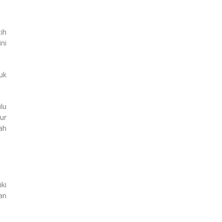
ih
ni
uk
lu
ur
ah
ki
an