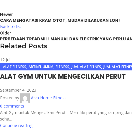
Newer
CARA MENGATASI KRAM OTOT, MUDAH DILAKUKAN LOH!
Back to list
Older
PERBEDAAN TREADMILL MANUAL DAN ELEKTRIK YANG PERLU A
Related Posts
12
Jul
,
,
,
,
ALAT FITNESS
ARTIKEL UMUM
FITNESS
JUAL ALAT FITNES
JUAL ALAT FITNE
,
,
JUAL ALAT FITNESS JAKARTA
JUAL ALAT FITNESS SURABAYA
MEMBENTUK O
ALAT GYM UNTUK MENGECILKAN PERUT
September 4, 2023
Posted by
Alva Home Fitness
0
comments
Alat Gym untuk Mengecilkan Perut - Memiliki perut yang ramping da
seha...
Continue reading