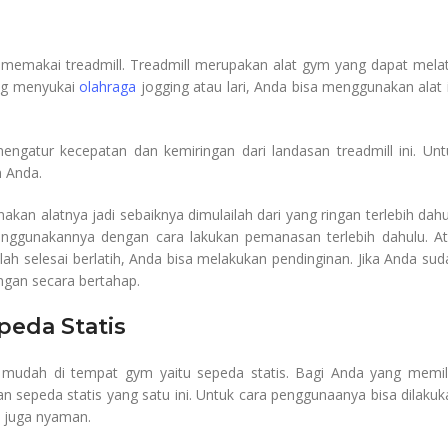
a memakai treadmill. Treadmill merupakan alat gym yang dapat melat
ang menyukai
olahraga
jogging atau lari, Anda bisa menggunakan alat i
ngatur kecepatan dan kemiringan dari landasan treadmill ini. Unt
 Anda.
an alatnya jadi sebaiknya dimulailah dari yang ringan terlebih dahu
nggunakannya dengan cara lakukan pemanasan terlebih dahulu. At
ah selesai berlatih, Anda bisa melakukan pendinginan. Jika Anda sud
ngan secara bertahap.
peda Statis
n mudah di tempat gym yaitu sepeda statis. Bagi Anda yang memili
sepeda statis yang satu ini. Untuk cara penggunaanya bisa dilakuk
n juga nyaman.