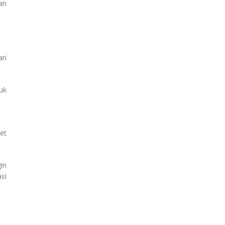
an
ri
uk
et
in
si