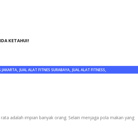
NDA KETAHUI!
,
,
,
S JAKARTA
JUAL ALAT FITNES SURABAYA
JUAL ALAT FITNESS
TOT
n rata adalah impian banyak orang. Selain menjaga pola makan yang