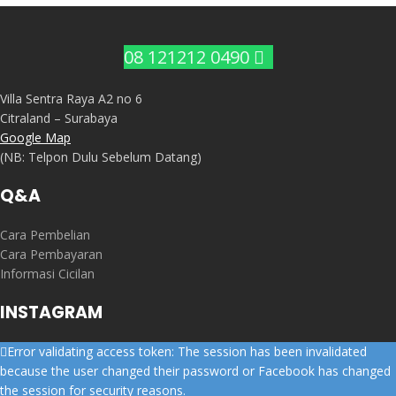
08 121212 0490
Villa Sentra Raya A2 no 6
Citraland – Surabaya
Google Map
(NB: Telpon Dulu Sebelum Datang)
Q&A
Cara Pembelian
Cara Pembayaran
Informasi Cicilan
INSTAGRAM
Error validating access token: The session has been invalidated
because the user changed their password or Facebook has changed
the session for security reasons.