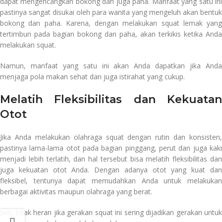
dapat mengencangkan bokong dan juga paha. Manfaat yang satu ini
pastinya sangat disukai oleh para wanita yang mengeluh akan bentuk
bokong dan paha. Karena, dengan melakukan squat lemak yang
tertimbun pada bagian bokong dan paha, akan terkikis ketika Anda
melakukan squat.
Namun, manfaat yang satu ini akan Anda dapatkan jika Anda
menjaga pola makan sehat dan juga istirahat yang cukup.
Melatih Fleksibilitas dan Kekuatan
Otot
Jika Anda melakukan olahraga squat dengan rutin dan konsisten,
pastinya lama-lama otot pada bagian pinggang, perut dan juga kaki
menjadi lebih terlatih, dan hal tersebut bisa melatih fleksibilitas dan
juga kekuatan otot Anda. Dengan adanya otot yang kuat dan
fleksibel, tentunya dapat memudahkan Anda untuk melakukan
berbagai aktivitas maupun olahraga yang berat.
Jual alat fitness
Jadi, tidak heran jika gerakan squat ini sering dijadikan gerakan untuk