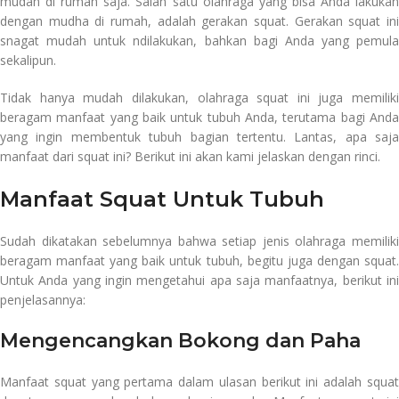
mudah di rumah saja. Salah satu olahraga yang bisa Anda lakukan
dengan mudha di rumah, adalah gerakan squat. Gerakan squat ini
snagat mudah untuk ndilakukan, bahkan bagi Anda yang pemula
sekalipun.
Tidak hanya mudah dilakukan, olahraga squat ini juga memiliki
beragam manfaat yang baik untuk tubuh Anda, terutama bagi Anda
yang ingin membentuk tubuh bagian tertentu. Lantas, apa saja
manfaat dari squat ini? Berikut ini akan kami jelaskan dengan rinci.
Manfaat Squat Untuk Tubuh
Sudah dikatakan sebelumnya bahwa setiap jenis olahraga memiliki
beragam manfaat yang baik untuk tubuh, begitu juga dengan squat.
Untuk Anda yang ingin mengetahui apa saja manfaatnya, berikut ini
penjelasannya:
Mengencangkan Bokong dan Paha
Manfaat squat yang pertama dalam ulasan berikut ini adalah squat