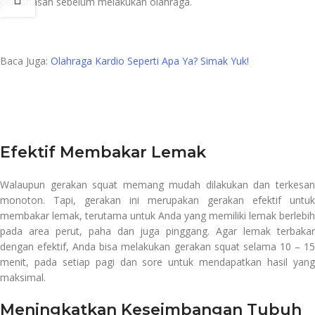
pemanasan sebelum melakukan olahraga.
Baca Juga:
Olahraga Kardio Seperti Apa Ya? Simak Yuk!
Efektif Membakar Lemak
Walaupun gerakan squat memang mudah dilakukan dan terkesan
monoton. Tapi, gerakan ini merupakan gerakan efektif untuk
membakar lemak, terutama untuk Anda yang memiliki lemak berlebih
pada area perut, paha dan juga pinggang. Agar lemak terbakar
dengan efektif, Anda bisa melakukan gerakan squat selama 10 – 15
menit, pada setiap pagi dan sore untuk mendapatkan hasil yang
maksimal.
Meningkatkan Keseimbangan Tubuh