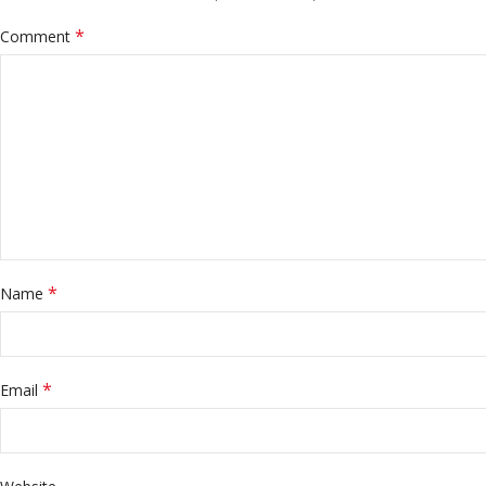
*
Comment
*
Name
*
Email