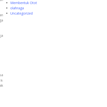
Membentuk Otot
olahraga
Uncategorized
an
ga
ja
sa
a.
ak