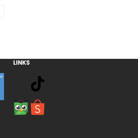
LINKS
on