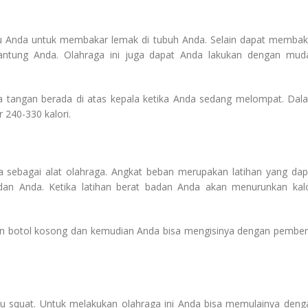
u Anda untuk membakar lemak di tubuh Anda. Selain dapat membak
jantung Anda. Olahraga ini juga dapat Anda lakukan dengan mud
a tangan berada di atas kepala ketika Anda sedang melompat. Dal
 240-330 kalori.
 sebagai alat olahraga. Angkat beban merupakan latihan yang dap
an Anda. Ketika latihan berat badan Anda akan menurunkan kalo
kan botol kosong dan kemudian Anda bisa mengisinya dengan pember
itu squat. Untuk melakukan olahraga ini Anda bisa memulainya deng