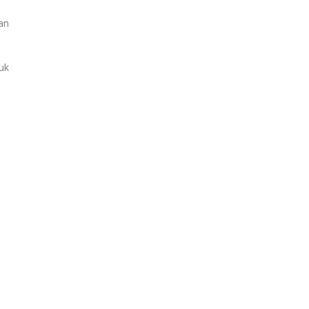
an
uk