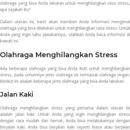
olahraga yang bisa Anda lakukan untuk menghilangkan rasa stress,
apa sajakah itu?
jual alat fitness
Dalam ulasan ini, kami akan memberi Anda informasi mengenai
olahraga yang bisa dilakukan untuk menghilangkan rasa stress. Untuk
Anda yang ingin tahu jawabannya, silahkan Anda baca informasi di
bawah ini.
Olahraga Menghilangkan Stress
Ada beberapa olahraga yang bisa Anda ikuti untuk menghilangkan
stress, pada umumnya jenis olahraga ini termasuk olahraga ringan.
Berikut ini adalah beberapa jenis olahraga yang bisa Anda lakukan:
Jalan Kaki
Olahraga menghilangkan stress yang pertama dalam ulasan ini
adalah jalan kaki. Untuk Anda yang ingin menghilangkan stress
dengan cara mudah dan hemat, Anda bisa melakukannya dengan
berjalan kaki. Anda bisa berjalan kaki seperti biasa atau berjalan