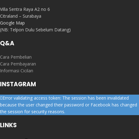
Villa Sentra Raya A2 no 6
Citraland – Surabaya
Google Map
(NB: Telpon Dulu Sebelum Datang)
Q&A
Cara Pembelian
Cara Pembayaran
Informasi Cicilan
INSTAGRAM
Error validating access token: The session has been invalidated
because the user changed their password or Facebook has changed
the session for security reasons.
LINKS