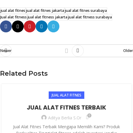
jual alat fitnes
jual alat fitnes jakarta
jual alat fitnes surabaya
Jual alat fitness
jual alat fitness jakarta
jual alat fitness surabaya
Newer
Older
Related Posts
JUAL ALAT FITNES
JUAL ALAT FITNES TERBAIK
0
Aditya Berlia S.Or
Jual Alat Fitnes Terbaik Mengapa Memilih Kami? Produk