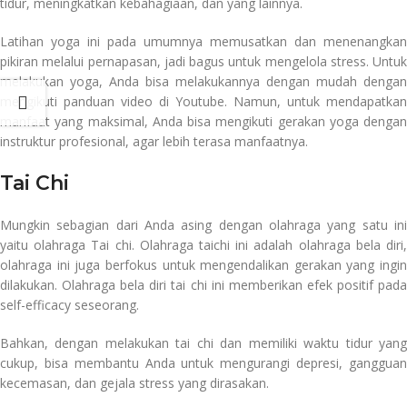
tidur, meningkatkan kebahagiaan, dan yang lainnya.
Latihan yoga ini pada umumnya memusatkan dan menenangkan
pikiran melalui pernapasan, jadi bagus untuk mengelola stress. Untuk
melakukan yoga, Anda bisa melakukannya dengan mudah dengan
mengikuti panduan video di Youtube. Namun, untuk mendapatkan
manfaat yang maksimal, Anda bisa mengikuti gerakan yoga dengan
instruktur profesional, agar lebih terasa manfaatnya.
Tai Chi
Mungkin sebagian dari Anda asing dengan olahraga yang satu ini
yaitu olahraga Tai chi. Olahraga taichi ini adalah olahraga bela diri,
olahraga ini juga berfokus untuk mengendalikan gerakan yang ingin
dilakukan. Olahraga bela diri tai chi ini memberikan efek positif pada
self-efficacy seseorang.
Bahkan, dengan melakukan tai chi dan memiliki waktu tidur yang
cukup, bisa membantu Anda untuk mengurangi depresi, gangguan
kecemasan, dan gejala stress yang dirasakan.
jual alat fitness