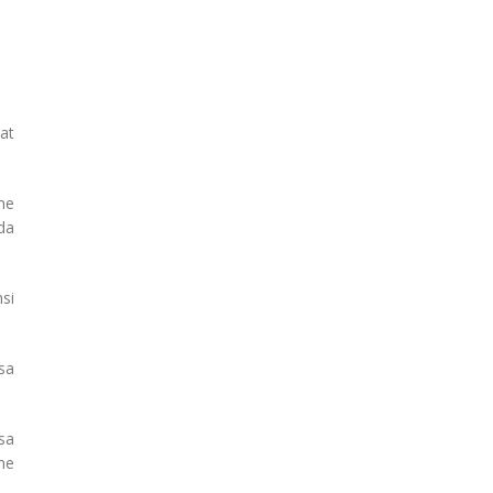
at
me
da
si
sa
sa
me