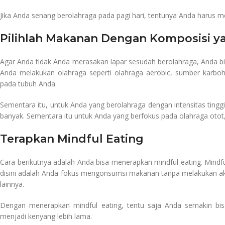
Jika Anda senang berolahraga pada pagi hari, tentunya Anda harus m
Pilihlah Makanan Dengan Komposisi y
Agar Anda tidak Anda merasakan lapar sesudah berolahraga, Anda b
Anda melakukan olahraga seperti olahraga aerobic, sumber karboh
pada tubuh Anda.
Sementara itu, untuk Anda yang berolahraga dengan intensitas tingg
banyak. Sementara itu untuk Anda yang berfokus pada olahraga otot
Terapkan Mindful Eating
Cara berikutnya adalah Anda bisa menerapkan mindful eating. Min
disini adalah Anda fokus mengonsumsi makanan tanpa melakukan akti
lainnya.
Dengan menerapkan mindful eating, tentu saja Anda semakin bi
menjadi kenyang lebih lama.
jual alat fitness