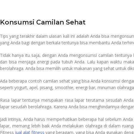
Konsumsi Camilan Sehat
Tips yang terakhir dalam ulasan kali ini adalah Anda bisa mengonsu
yang Anda bagi dengan berkala tentunya bisa membantu Anda terhind
Tidak hanya itu saja, dengan Anda mengonsumsi camilan tentunya
dan bisa menjaga energi pada tubuh Anda. Lalu kapan waktu mak
berolahraga. Anda bisa memilih untuk makanan yang sehat untuk dik
Ada beberapa contoh camilan sehat yang bisa Anda konsumsi dengan
seperti yogurt, apel, pisang, smoothie, energi bar, minuman olahraga
Rasa lapar tentunya merupakan rasa lapar terutama sesudah Anda 
lapar sesudah berolahraga. Karena Anda bisa menghindarinya dengan 
Jadi intinya, Anda harus memperhatikan beberapa hal sebelum Anda m
lapar, memang lebih baik Anda melakukan olahraga di dalam rua
Fitness
jual alat fitness
yang beragam, yang bisa Anda gunakan deng