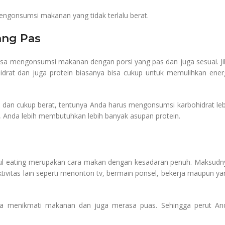
engonsumsi makanan yang tidak terlalu berat.
ang Pas
isa mengonsumsi makanan dengan porsi yang pas dan juga sesuai. Ji
idrat dan juga protein biasanya bisa cukup untuk memulihkan ener
i dan cukup berat, tentunya Anda harus mengonsumsi karbohidrat leb
, Anda lebih membutuhkan lebih banyak asupan protein.
dful eating merupakan cara makan dengan kesadaran penuh. Maksudn
vitas lain seperti menonton tv, bermain ponsel, bekerja maupun ya
sa menikmati makanan dan juga merasa puas. Sehingga perut An