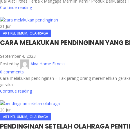
Jual Alat Fitnes Terbaik Mengapa Memilih Kami? Produk Berkualitas Tin
Continue reading
21
Jun
,
ARTIKEL UMUM
OLAHRAGA
CARA MELAKUKAN PENDINGINAN YANG B
September 4, 2023
Posted by
Alva Home Fitness
0
comments
Cara melakukan pendinginan – Tak jarang orang meremehkan gerakan 
geraka...
Continue reading
20
Jun
,
ARTIKEL UMUM
OLAHRAGA
PENDINGINAN SETELAH OLAHRAGA PENTIN