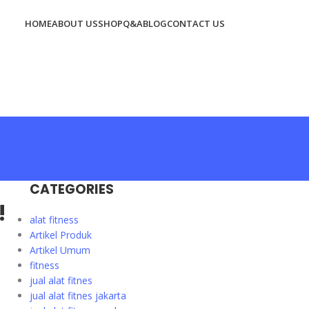
HOME
ABOUT US
SHOP
Q&A
BLOG
CONTACT US
CATEGORIES
!
alat fitness
Artikel Produk
Artikel Umum
fitness
jual alat fitnes
jual alat fitnes jakarta