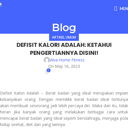
ME
Blog
ARTIKEL UMUM
DEFISIT KALORI ADALAH: KETAHUI
PENGERTIANNYA DISINI!
Alva Home Fitness
On May 16, 2023
0
Defisit Kalori Adalah – Berat badan yang ideal merupakan impian
kebanyakan orang. Dengan memilikk berat badan ideal tentunya
akan membuat seseorang jadi lebih percaya diri. Maka dari itu, tidak
heran jika banyak orang yang melakukan berbagai cara untuk
mencapai berat badan yang ideal seperti berolahraga, menjaga pola
hidup seehat, diet dan yang lainnya.
jual alat fitnes