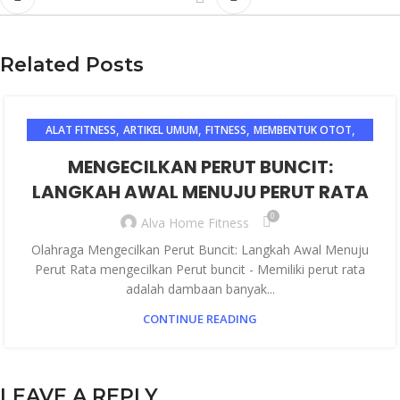
Related Posts
,
,
,
,
ALAT FITNESS
ARTIKEL UMUM
FITNESS
MEMBENTUK OTOT
OLAHRAGA
MENGECILKAN PERUT BUNCIT:
LANGKAH AWAL MENUJU PERUT RATA
0
Alva Home Fitness
Olahraga Mengecilkan Perut Buncit: Langkah Awal Menuju
Perut Rata mengecilkan Perut buncit - Memiliki perut rata
adalah dambaan banyak...
CONTINUE READING
LEAVE A REPLY